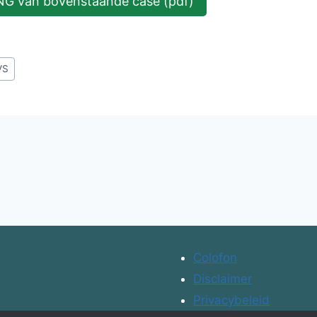
 van bovenstaande case (pdf)
VS
Colofon
Disclaimer
Privacybeleid