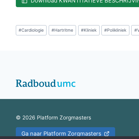
Download KWANTITATIEVE BESCHRIJVING
Bericht
#
Cardiologie
#
Hartritme
#
Kliniek
#
Polikliniek
#
tags:
© 2026 Platform Zorgmasters
Ga naar Platform Zorgmasters