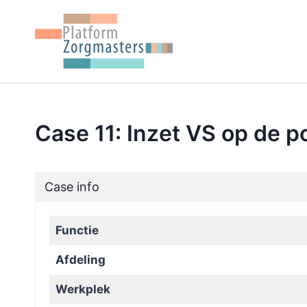
Doorgaan
naar
inhoud
Case 11: Inzet VS op de po
Case info
Functie
Afdeling
Werkplek