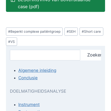
case (pdf)
Bericht
#
Beperkt complexe patiëntgroep
#
SEH
#
Short care
tags:
#
VS
Zoeken
Zoeken
Algemene inleiding
Conclusie
DOELMATIGHEIDSANALYSE
Instrument