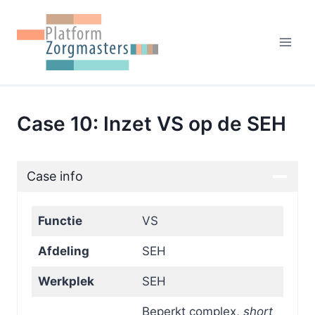
Doorgaan
naar
inhoud
Case 10: Inzet VS op de SEH
Case info
Functie
VS
Afdeling
SEH
Werkplek
SEH
Beperkt complex,
short